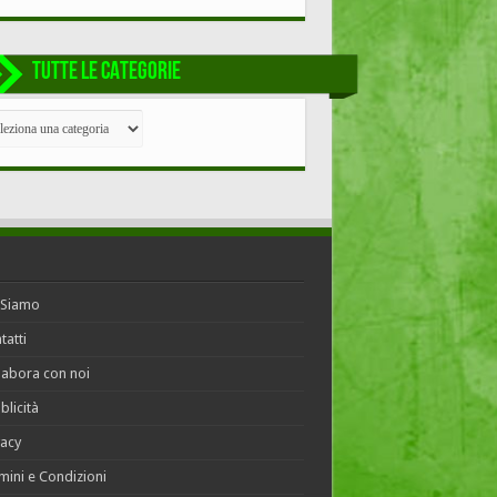
TUTTE LE CATEGORIE
TE
EGORIE
 Siamo
tatti
labora con noi
blicità
vacy
mini e Condizioni