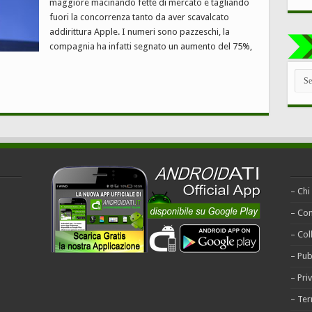
maggiore macinando fette di mercato e tagliando
fuori la concorrenza tanto da aver scavalcato
addirittura Apple. I numeri sono pazzeschi, la
compagnia ha infatti segnato un aumento del 75%,
TUT
LE
CAT
– Chi
– Con
– Col
– Pub
– Pri
– Ter