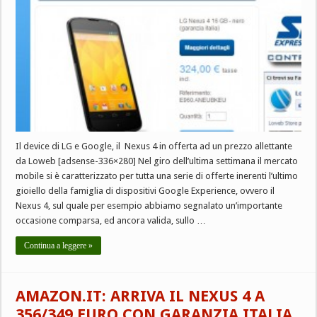
Il device di LG e Google, il Nexus 4 in offerta ad un prezzo allettante
da Loweb [adsense-336×280] Nel giro dell’ultima settimana il mercato
mobile si è caratterizzato per tutta una serie di offerte inerenti l’ultimo
gioiello della famiglia di dispositivi Google Experience, ovvero il
Nexus 4, sul quale per esempio abbiamo segnalato un’importante
occasione comparsa, ed ancora valida, sullo …
Continua a leggere »
AMAZON.IT: ARRIVA IL NEXUS 4 A
356/349 EURO CON GARANZIA ITALIA