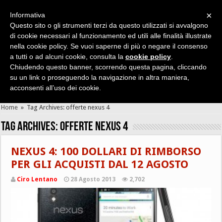
×
Informativa
Questo sito o gli strumenti terzi da questo utilizzati si avvalgono
di cookie necessari al funzionamento ed utili alle finalità illustrate
nella cookie policy. Se vuoi saperne di più o negare il consenso
Cerca velocemente news, recensioni, guide, app, giochi ...
a tutti o ad alcuni cookie, consulta la
cookie policy
.
Chiudendo questo banner, scorrendo questa pagina, cliccando
su un link o proseguendo la navigazione in altra maniera,
acconsenti all’uso dei cookie.
Home
»
Tag Archives: offerte nexus 4
Tag Archives:
offerte nexus 4
NEXUS 4: 100 DOLLARI DI RIMBORSO
PER GLI ACQUISTI DAL 12 AGOSTO
Ciro Lentano
28 Agosto 2013
2,702