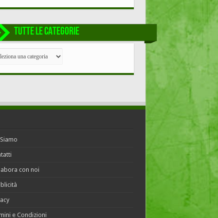
TUTTE LE CATEGORIE
TE
EGORIE
 Siamo
tatti
labora con noi
blicità
vacy
mini e Condizioni