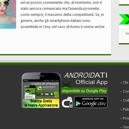
ad un prezzo conveniente che, al momento, non è
stato ancora comunicato ma l’azienda promette,
come sempre, il massimo della competitività. Se, in
genere, anche gli smartphone italiani sono
assemblati in Cina, nel caso di Komu è cinese anche
TUT
LE
CAT
– Chi
– Con
– Col
– Pub
– Pri
– Ter