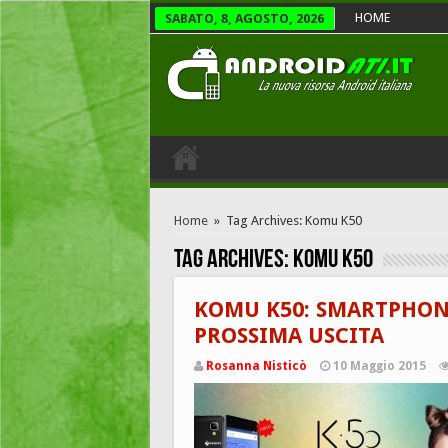
HOME
SABATO, 8, AGOSTO, 2026
Home
»
Tag Archives: Komu K50
Tag Archives:
Komu K50
KOMU K50: SMARTPHON
PROSSIMA USCITA
Rosanna Nisticò
10 Maggio 2015