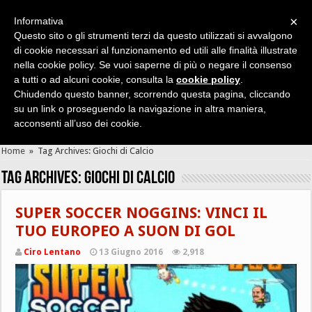
×
Informativa
Questo sito o gli strumenti terzi da questo utilizzati si avvalgono
di cookie necessari al funzionamento ed utili alle finalità illustrate
nella cookie policy. Se vuoi saperne di più o negare il consenso
Cerca velocemente news, recensioni, guide, app, giochi ...
a tutti o ad alcuni cookie, consulta la
cookie policy
.
Chiudendo questo banner, scorrendo questa pagina, cliccando
su un link o proseguendo la navigazione in altra maniera,
acconsenti all’uso dei cookie.
Home
»
Tag Archives: Giochi di Calcio
Tag Archives:
Giochi di Calcio
SUPER SOCCER NOGGINS: VINCI IL
TUO EUROPEO A SUON DI GOL
Ciro Lentano
13 Giugno 2016
2,918