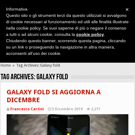
×
Informativa
Questo sito o gli strumenti terzi da questo utilizzati si avvalgono
di cookie necessari al funzionamento ed utili alle finalità illustrate
nella cookie policy. Se vuoi saperne di più o negare il consenso
Cerca velocemente news, recensioni, guide, app, giochi ...
a tutti o ad alcuni cookie, consulta la
cookie policy
.
Chiudendo questo banner, scorrendo questa pagina, cliccando
su un link o proseguendo la navigazione in altra maniera,
acconsenti all’uso dei cookie.
Home
»
Tag Archives: Galaxy fold
Tag Archives:
Galaxy fold
GALAXY FOLD SI AGGIORNA A
DICEMBRE
Francesco Cartini
5 Dicembre 2019
2,271