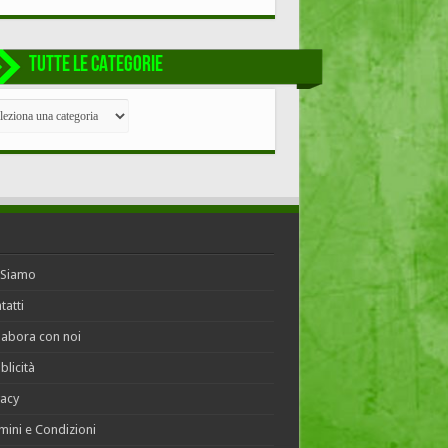
TUTTE LE CATEGORIE
TE
EGORIE
 Siamo
tatti
labora con noi
blicità
vacy
mini e Condizioni