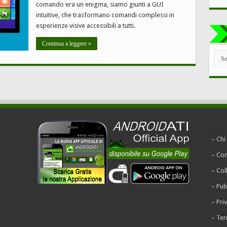
comando era un enigma, siamo giunti a GUI
intuitive, che trasformano comandi complessi in
esperienze visive accessibili a tutti.
Continua a leggere »
TUT
LE
CAT
– Chi
– Con
– Col
– Pub
– Pri
– Ter