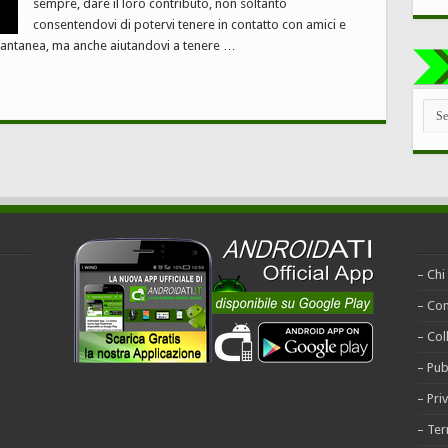
sempre, dare il loro contributo, non soltanto
consentendovi di potervi tenere in contatto con amici e
stantanea, ma anche aiutandovi a tenere …
TUT
LE
CAT
– Chi
– Con
– Col
– Pub
– Pri
– Ter