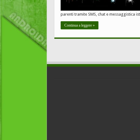
parenti tramite SMS, chat e messaggistica i
Continua a leggere »