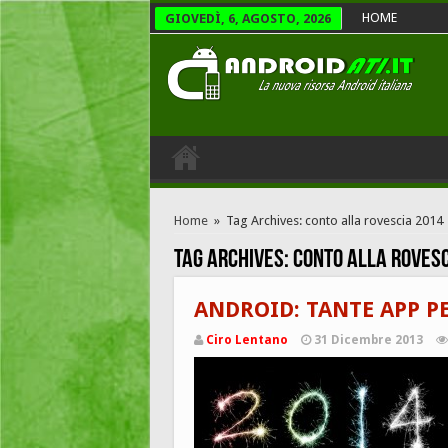
HOME
GIOVEDÌ, 6, AGOSTO, 2026
Home
»
Tag Archives: conto alla rovescia 2014
Tag Archives:
conto alla rovesc
ANDROID: TANTE APP PE
Ciro Lentano
31 Dicembre 2013