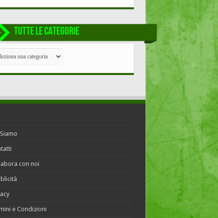
TUTTE LE CATEGORIE
TE
EGORIE
 Siamo
tatti
labora con noi
blicità
vacy
mini e Condizioni