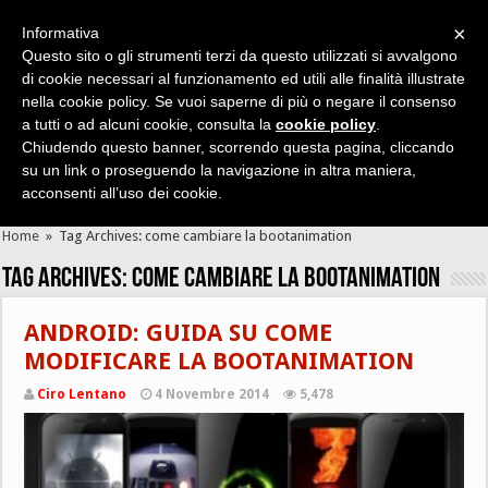
×
Informativa
Questo sito o gli strumenti terzi da questo utilizzati si avvalgono
di cookie necessari al funzionamento ed utili alle finalità illustrate
nella cookie policy. Se vuoi saperne di più o negare il consenso
Cerca velocemente news, recensioni, guide, app, giochi ...
a tutti o ad alcuni cookie, consulta la
cookie policy
.
Chiudendo questo banner, scorrendo questa pagina, cliccando
su un link o proseguendo la navigazione in altra maniera,
acconsenti all’uso dei cookie.
Home
»
Tag Archives: come cambiare la bootanimation
Tag Archives:
come cambiare la bootanimation
ANDROID: GUIDA SU COME
MODIFICARE LA BOOTANIMATION
Ciro Lentano
4 Novembre 2014
5,478