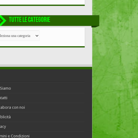
TUTTE LE CATEGORIE
TE
EGORIE
 Siamo
tatti
labora con noi
blicità
vacy
mini e Condizioni