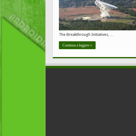
The Breakthrough Initiatives, …
Continua a leggere »