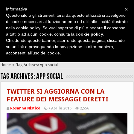
×
Informativa
Questo sito o gli strumenti terzi da questo utilizzati si avvalgono
di cookie necessari al funzionamento ed utili alle finalità illustrate
nella cookie policy. Se vuoi saperne di più o negare il consenso
Cerca velocemente news, recensioni, guide, app, giochi ...
a tutti o ad alcuni cookie, consulta la
cookie policy
.
Chiudendo questo banner, scorrendo questa pagina, cliccando
su un link o proseguendo la navigazione in altra maniera,
acconsenti all’uso dei cookie.
Home
»
Tag Archives: App social
Tag Archives:
App social
TWITTER SI AGGIORNA CON LA
FEATURE DEI MESSAGGI DIRETTI
Rosanna Nisticò
7 Aprile 2016
2,556