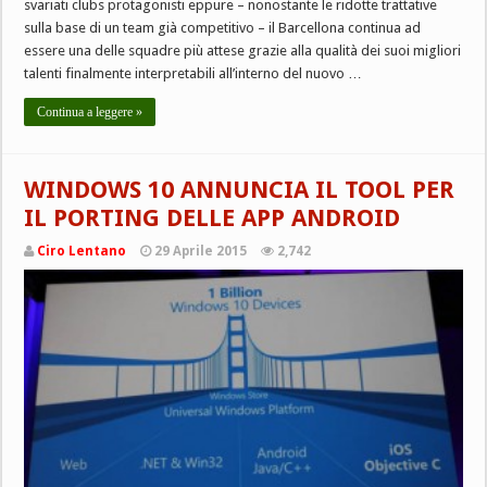
svariati clubs protagonisti eppure – nonostante le ridotte trattative
sulla base di un team già competitivo – il Barcellona continua ad
essere una delle squadre più attese grazie alla qualità dei suoi migliori
talenti finalmente interpretabili all’interno del nuovo …
Continua a leggere »
WINDOWS 10 ANNUNCIA IL TOOL PER
IL PORTING DELLE APP ANDROID
Ciro Lentano
29 Aprile 2015
2,742