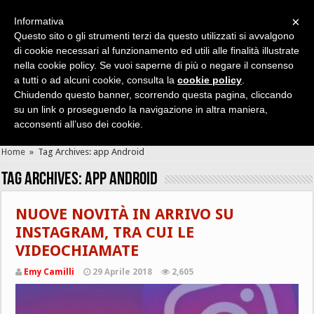
×
Informativa
Questo sito o gli strumenti terzi da questo utilizzati si avvalgono
di cookie necessari al funzionamento ed utili alle finalità illustrate
nella cookie policy. Se vuoi saperne di più o negare il consenso
Cerca velocemente news, recensioni, guide, app, giochi ...
a tutti o ad alcuni cookie, consulta la
cookie policy
.
Chiudendo questo banner, scorrendo questa pagina, cliccando
su un link o proseguendo la navigazione in altra maniera,
acconsenti all’uso dei cookie.
Home
»
Tag Archives: app Android
Tag Archives:
app Android
NUOVE NOVITÀ IN ARRIVO SU
INSTAGRAM, TRA CUI LE
VIDEOCHIAMATE
Emy Camilli
29 Aprile 2018
2,605