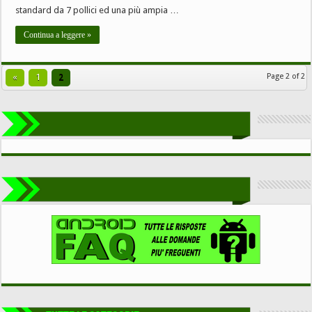
standard da 7 pollici ed una più ampia …
Continua a leggere »
«
1
2
Page 2 of 2