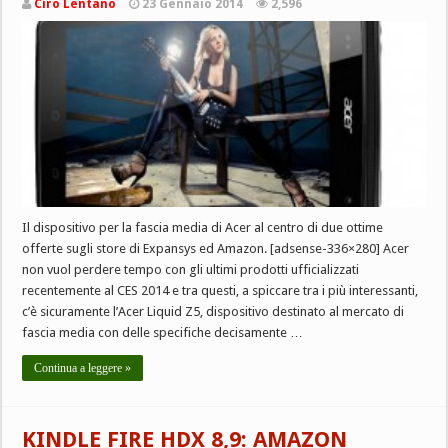
Ciro Lentano
23 Gennaio 2014
2,596
Il dispositivo per la fascia media di Acer al centro di due ottime
offerte sugli store di Expansys ed Amazon. [adsense-336×280] Acer
non vuol perdere tempo con gli ultimi prodotti ufficializzati
recentemente al CES 2014 e tra questi, a spiccare tra i più interessanti,
c’è sicuramente l’Acer Liquid Z5, dispositivo destinato al mercato di
fascia media con delle specifiche decisamente …
Continua a leggere »
KINDLE FIRE HDX 8,9: AMAZON