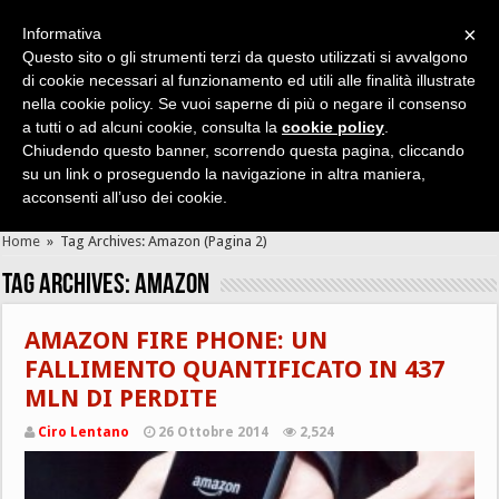
×
Informativa
Questo sito o gli strumenti terzi da questo utilizzati si avvalgono
di cookie necessari al funzionamento ed utili alle finalità illustrate
nella cookie policy. Se vuoi saperne di più o negare il consenso
Cerca velocemente news, recensioni, guide, app, giochi ...
a tutti o ad alcuni cookie, consulta la
cookie policy
.
Chiudendo questo banner, scorrendo questa pagina, cliccando
su un link o proseguendo la navigazione in altra maniera,
acconsenti all’uso dei cookie.
Home
»
Tag Archives: Amazon
(Pagina 2)
Tag Archives:
Amazon
AMAZON FIRE PHONE: UN
FALLIMENTO QUANTIFICATO IN 437
MLN DI PERDITE
Ciro Lentano
26 Ottobre 2014
2,524