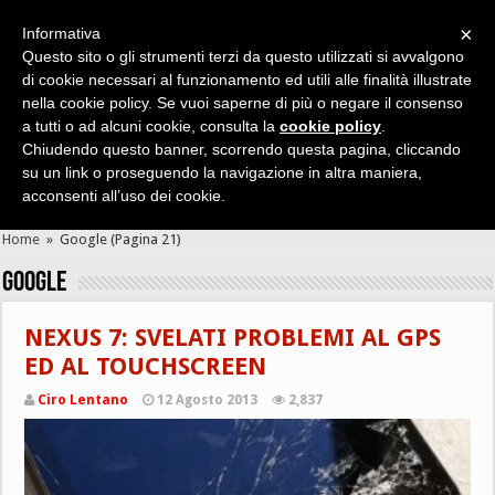
×
Informativa
Questo sito o gli strumenti terzi da questo utilizzati si avvalgono
di cookie necessari al funzionamento ed utili alle finalità illustrate
nella cookie policy. Se vuoi saperne di più o negare il consenso
Cerca velocemente news, recensioni, guide, app, giochi ...
a tutti o ad alcuni cookie, consulta la
cookie policy
.
Chiudendo questo banner, scorrendo questa pagina, cliccando
su un link o proseguendo la navigazione in altra maniera,
acconsenti all’uso dei cookie.
Home
»
Google
(Pagina 21)
Google
NEXUS 7: SVELATI PROBLEMI AL GPS
ED AL TOUCHSCREEN
Ciro Lentano
12 Agosto 2013
2,837