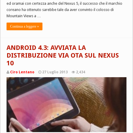
ed oramai con certezza anche del Nexus 5, il successo che il marchio
coreano ha ottenuto sarebbe tale da aver convinto il colosso di
Mountain Views a …
Continua a leggere »
ANDROID 4.3: AVVIATA LA
DISTRIBUZIONE VIA OTA SUL NEXUS
10
Ciro Lentano
27 Luglio 2013
2,434