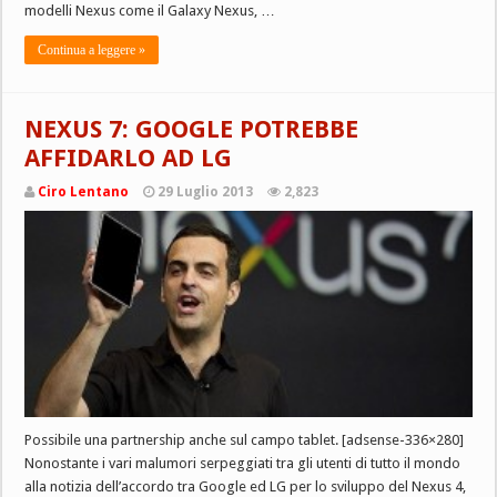
modelli Nexus come il Galaxy Nexus, …
Continua a leggere »
NEXUS 7: GOOGLE POTREBBE
AFFIDARLO AD LG
Ciro Lentano
29 Luglio 2013
2,823
Possibile una partnership anche sul campo tablet. [adsense-336×280]
Nonostante i vari malumori serpeggiati tra gli utenti di tutto il mondo
alla notizia dell’accordo tra Google ed LG per lo sviluppo del Nexus 4,