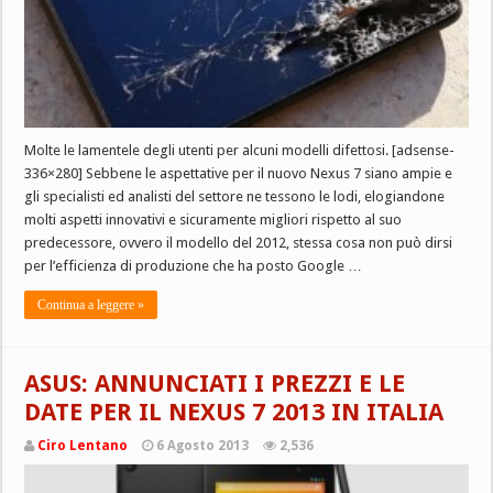
Molte le lamentele degli utenti per alcuni modelli difettosi. [adsense-
336×280] Sebbene le aspettative per il nuovo Nexus 7 siano ampie e
gli specialisti ed analisti del settore ne tessono le lodi, elogiandone
molti aspetti innovativi e sicuramente migliori rispetto al suo
predecessore, ovvero il modello del 2012, stessa cosa non può dirsi
per l’efficienza di produzione che ha posto Google …
Continua a leggere »
ASUS: ANNUNCIATI I PREZZI E LE
DATE PER IL NEXUS 7 2013 IN ITALIA
Ciro Lentano
6 Agosto 2013
2,536