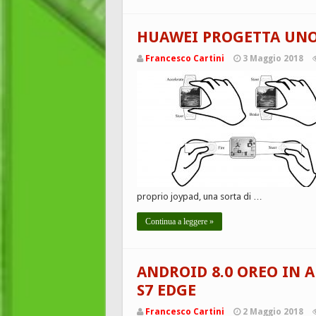
HUAWEI PROGETTA UN
Francesco Cartini
3 Maggio 2018
proprio joypad, una sorta di …
Continua a leggere »
ANDROID 8.0 OREO IN 
S7 EDGE
Francesco Cartini
2 Maggio 2018