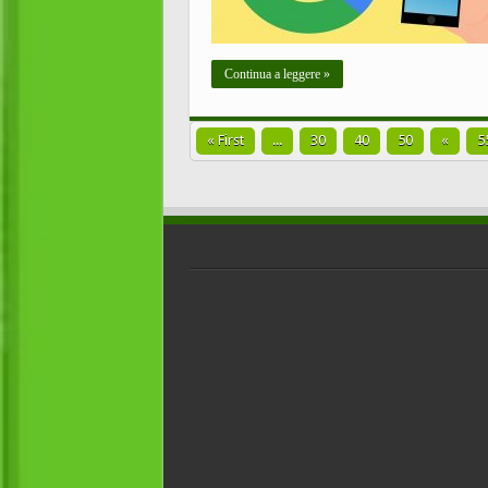
Continua a leggere »
« First
...
30
40
50
«
5