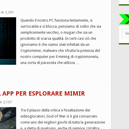
2,301
Quando il nostro PC funziona lentamente, si
surriscalda e si blocca, pensiamo di solito che sia
TUT
semplicemente vecchio, o magari che sia un
LE
prodotto di scarsa qualità. In certi casi ciò che
CAT
ignoriamo è che siamo stati infettati da un
Cryptominer, malware che sfrutta la potenza del
nostro computer per il mining di cryptomoneta,
una sorta di parassita che utilizza …
A APP PER ESPLORARE MIMIR
2,107
Tra il plauso della critica e l’esaltazione dei
videogiocatori, God of War si è già consacrato
come uno dei migliori giochi di tutta la generazione
e, a detta di qualcuno, anche di sempre. Un’altra