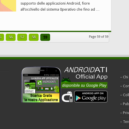
supporto delle applicazioni Android, fiore
all’occhiello del sistema 0perativo che fino ad …
5
56
57
58
59
Page 59 of 59
– Chi
– Con
– Col
– Pub
– Pri
– Ter