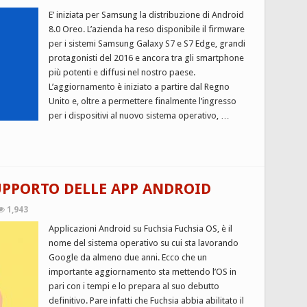
E’ iniziata per Samsung la distribuzione di Android
8.0 Oreo. L’azienda ha reso disponibile il firmware
per i sistemi Samsung Galaxy S7 e S7 Edge, grandi
protagonisti del 2016 e ancora tra gli smartphone
più potenti e diffusi nel nostro paese.
L’aggiornamento è iniziato a partire dal Regno
Unito e, oltre a permettere finalmente l’ingresso
per i dispositivi al nuovo sistema operativo, …
SUPPORTO DELLE APP ANDROID
1,943
Applicazioni Android su Fuchsia Fuchsia OS, è il
nome del sistema operativo su cui sta lavorando
Google da almeno due anni. Ecco che un
importante aggiornamento sta mettendo l’OS in
pari con i tempi e lo prepara al suo debutto
definitivo. Pare infatti che Fuchsia abbia abilitato il